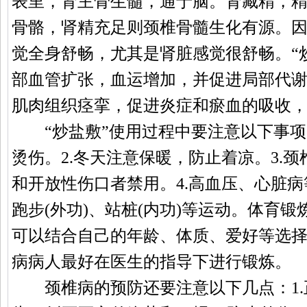
表里，肾主骨生髓，通于脑。肾藏精，
骨骼，肾精充足则颈椎骨髓生化有源。
觉全身舒畅，尤其是肾脏感觉很舒畅。“
部血管扩张，血运增加，并促进局部代
肌肉组织痉挛，促进炎症和瘀血的吸收
“炒盐敷”使用过程中要注意以下事项：
烫伤。2.冬天注意保暖，防止着凉。3.
和开放性伤口者禁用。4.高血压、心脏病
跑步(外功)、站桩(内功)等运动。体育
可以结合自己的年龄、体质、爱好等选
病病人最好在医生的指导下进行锻炼。
颈椎病的预防还要注意以下几点：1.