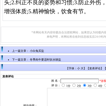
头;2.纠正不良的姿势和习惯;3.防止外伤
增强体质;5.精神愉快，饮食有节。
*本网站有关内容转载自合法授权网站，如果您认为转载内容
来电声明，本网站将在收到信息核实后24小时
上一篇文章：
小白兔买盐
下一篇文章：
冬季肉牛要适时饮水啖盐
【字体：小 大】【
发表评论
】
发表评论
姓 名：
*游
评 分：
1分
2分
3分
4分
评论内容：