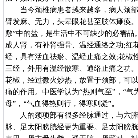
当今颈椎病患者越来越多，病人颈部
臂发麻、无力，头晕眼花甚至肢体瘫痪。
敷”中的盐，是生活中不可缺少的必需品
成人肾，有补肾强骨、温经通络之功;红
经，具有活血祛瘀、温经止痛之效;花椒
三经，外用有温经散寒、通络止痛之功
花椒，经过微火炒热，放置于颈部，可
痛的作用。中医学认为“热则气至”，“气
母”，“气血得热则行，得寒则凝”。
人的颈项部有很多经脉通过，与六腑
脉、足太阳膀胱经更为重要。足太阳膀