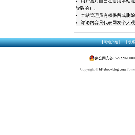
用户需对自己在使用本站服
导致的）。
本站管理员有权保留或删除
评论内容只代表网友个人观
【网站介绍】
|
【联系
蒙公网安备152922020000
Copyright ©
bl4ebookblog.com
Power