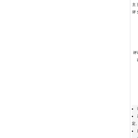
主
评
评
定