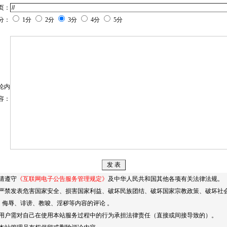
 页：
 分：
1分
2分
3分
4分
5分
论内
容：
请遵守
《互联网电子公告服务管理规定》
及中华人民共和国其他各项有关法律法规。
严禁发表危害国家安全、损害国家利益、破坏民族团结、破坏国家宗教政策、破坏社
、侮辱、诽谤、教唆、淫秽等内容的评论 。
用户需对自己在使用本站服务过程中的行为承担法律责任（直接或间接导致的）。