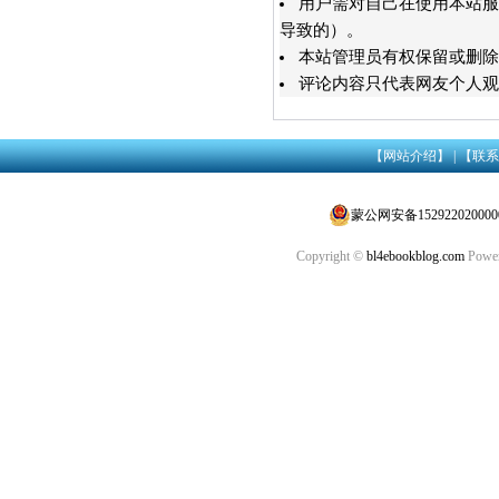
用户需对自己在使用本站服
导致的）。
本站管理员有权保留或删除
评论内容只代表网友个人观
【网站介绍】
|
【联系
蒙公网安备152922020000
Copyright ©
bl4ebookblog.com
Power