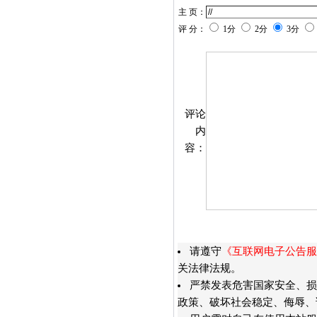
主 页：
评 分：
1分
2分
3分
评论
内
容：
请遵守
《互联网电子公告服
关法律法规。
严禁发表危害国家安全、损
政策、破坏社会稳定、侮辱、