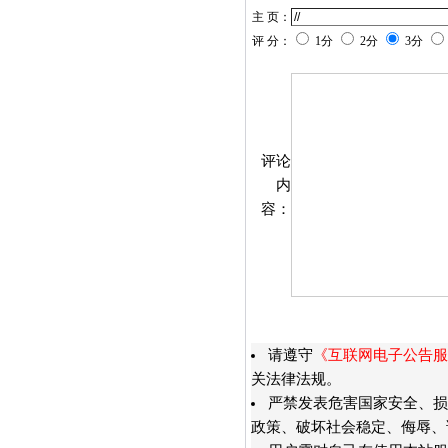
主 页：
评 分：
1分
2分
3分
评论
内
容：
请遵守
《互联网电子公告服
关法律法规。
严禁发表危害国家安全、损
政策、破坏社会稳定、侮辱、