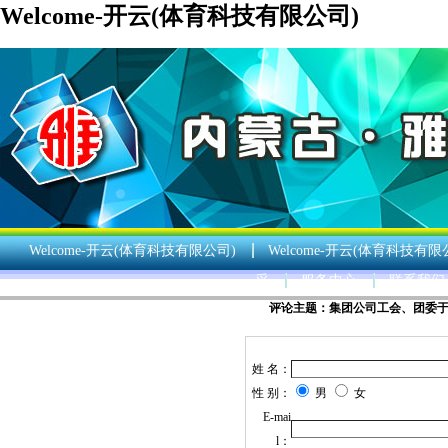
Welcome-开云(体育科技有限公司)
Welcome-开云(体育科技有限公司)
Welcome-开云(体育科技有限
采
服务中心
联系我们
评论主题：集团公司工会、团委于
姓 名：
性 别：
男
女
E-mai
l：