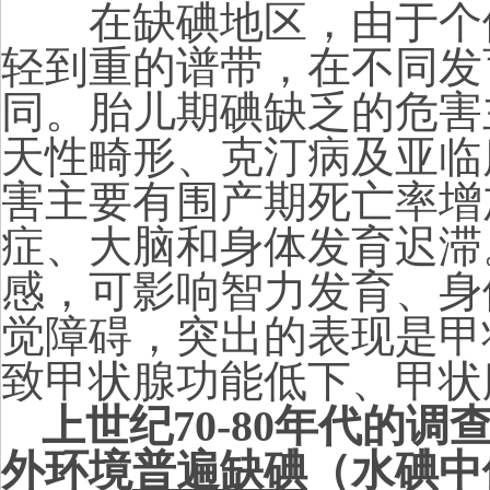
在缺碘地区，由于个体
轻到重的谱带，在不同发
同。胎儿期碘缺乏的危害
天性畸形、克汀病及亚临
害主要有围产期死亡率增
症、大脑和身体发育迟滞
感，可影响智力发育、身
觉障碍，突出的表现是甲
致甲状腺功能低下、甲状
上世纪70-80年代的
外环境
普遍缺碘
（水碘中