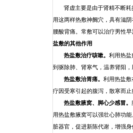
肾虚主要是由于肾精不断耗
用这两样热敷神阙穴，具有滋阴
腰酸背痛。常敷可以治疗男性早
盐敷的其他作用
热盐敷治疗咳嗽。
利用热盐
到驱除肺、肾寒气，温养肾阳，
热盐敷治胃痛。
利用热盐敷
疗因受寒引起的腹泻，散寒而止
热盐敷腋窝、脚心少感冒。
用热盐敷腋窝可以强壮心肺功能
脏器官，促进新陈代谢，增强身