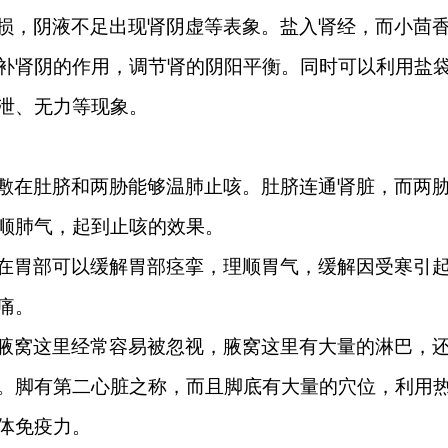
损，阴液不足出现肾阴虚等表象。盐入肾经，而小茴
补肾阴的作用，调节肾的阴阳平衡。同时可以利用盐
泄、无力等现象。
敷在肚脐和两胁能够温肺止咳。肚脐连通肾脏，而两
顺肺气，起到止咳的效果。
在胃部可以缓解胃部痉挛，理顺胃气，缓解因受寒引
痛。
腋窝这里经常容易被忽视，腋窝这里有大量的淋巴，
。脚有第二心脏之称，而且脚底有大量的穴位，利用
体免疫力。