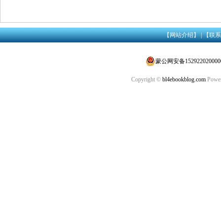
【网站介绍】
|
【联系
蒙公网安备152922020000
Copyright ©
bl4ebookblog.com
Power