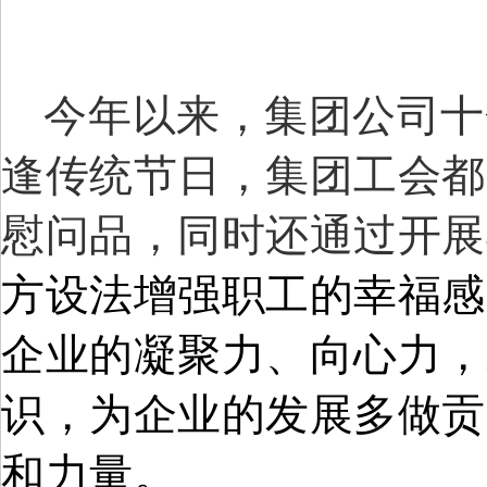
今年以来，集团公司十
逢传统节日，集团工会都
慰问品，同时还通过开展
方设法增强职工的幸福感
企业的凝聚力、向心力，
识，为企业的发展多做贡
和力量。