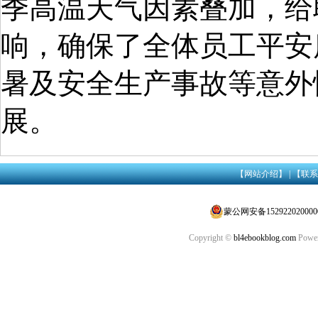
季高温天气因素叠加，给
响，确保了全体员工平安
暑及安全生产事故等意外
展。
【网站介绍】
|
【联系
蒙公网安备152922020000
Copyright ©
bl4ebookblog.com
Power