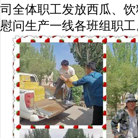
司全体职工发放西瓜、饮
慰问生产一线各班组职工