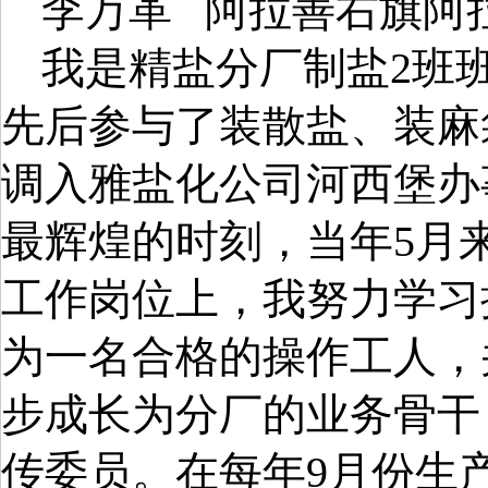
李万革
阿拉善右旗阿
我是精盐分厂制盐
2
班
先后参与了装散盐、装麻
调入雅盐化公司河西堡办
最辉煌的时刻，当年
5
月
工作岗位上，我努力学习
为一名合格的操作工人，
步成长为分厂的业务骨干
传委员。在每年
9
月份生