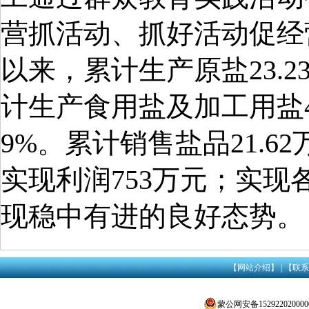
营抓活动、抓好活动促经
以来，累计生产原盐
23.2
计生产食用盐及加工用盐
9%
。累计销售盐品
21.62
实现利润
753
万元；实现
现稳中有进的良好态势。
【网站介绍】
|
【联系
蒙公网安备152922020000