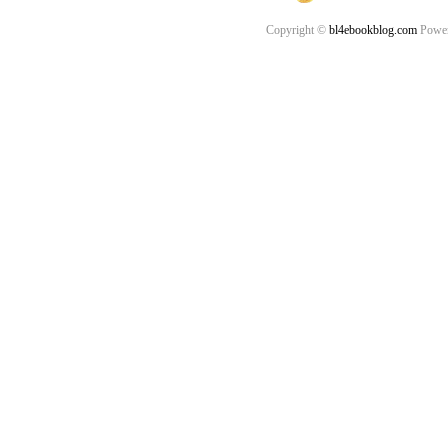
Copyright ©
bl4ebookblog.com
Power