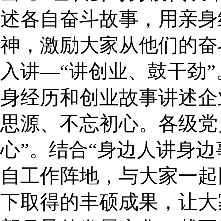
述各自奋斗故事，用亲身
神，激励大家从他们的奋
入讲—“讲创业、鼓干劲
身经历和创业故事讲述企
思源、不忘初心。各级党
心”。结合“身边人讲身
自工作阵地，与大家一起
下取得的丰硕成果，让大