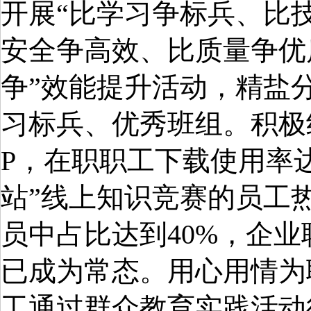
开展“比学习争标兵、比
安全争高效、比质量争优
争”效能提升活动，精盐
习标兵、优秀班组。积极
P
，在职职工下载使用率
站”线上知识竞赛的员工
员中占比达到
40%
，企业
已成为常态。用心用情为
工通过群众教育实践活动