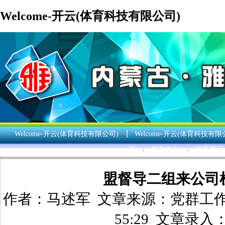
Welcome-开云(体育科技有限公司)
Welcome-开云(体育科技有限公司)
Welcome-开云(体育科技有限
采
服务中心
联系我们
盟督导二组来公司
作者：
马述军
文章来源：
党群工
55:29 文章录入：