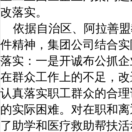
改落实
。
依据自治区、阿拉善盟
件精神，集团公司结合实
落实：一是开诚布公抓企
在群众工作上的不足，改
认真落实职工群众的合理
的实际困难。对在职和离
了助学和医疗救助帮扶活