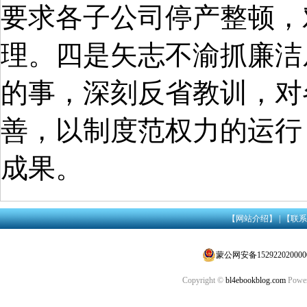
要求各子公司停产整顿，
理。四是矢志不渝抓廉洁
的事，深刻反省教训，对
善，以制度范权力的运行
成果。
【网站介绍】
|
【联系
蒙公网安备152922020000
Copyright ©
bl4ebookblog.com
Power