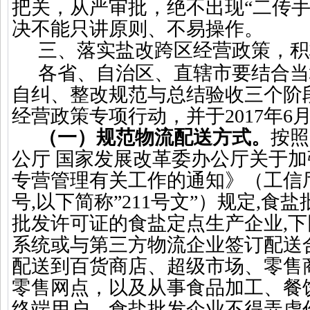
把关，从严审批，绝不出现“二传手
决不能只讲原则、不易操作。
三、落实盐改跨区经营政策，积
各省、自治区、直辖市要结合当
自纠、整改规范与总结验收三个阶
经营政策专项行动，并于
2017
年
6
（一）规范物流配送方式。
按照
公厅
国家发展改革委办公厅关于加
专营管理有关工作的通知》（工信
号
,
以下简称”
211
号文”）规定
,
食盐
批发许可证的食盐定点生产企业
,
下
系统或与第三方物流企业签订配送
配送到百货商店、超级市场、零售
零售网点，以及从事食品加工、餐
终端用户。食盐批发企业不得弄虚