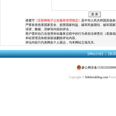
请遵守
《互联网电子公告服务管理规定》
及中华人民共和国其他各
严禁发表危害国家安全、损害国家利益、破坏民族团结、破坏国家
诽谤、教唆、淫秽等内容的评论 。
用户需对自己在使用本站服务过程中的行为承担法律责任（直接或
本站管理员有权保留或删除评论内容。
评论内容只代表网友个人观点，与本网站立场无关。
【网站介绍】
|
【联系
蒙公网安备152922020000
Copyright ©
bl4ebookblog.com
Power