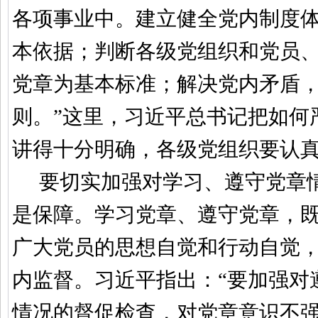
各项事业中。建立健全党内制度
本依据；判断各级党组织和党员
党章为基本标准；解决党内矛盾
则。”这里，习近平总书记把如何
讲得十分明确，各级党组织要认
要切实加强对学习、遵守党章
是保障。学习党章、遵守党章，
广大党员的思想自觉和行动自觉
内监督。习近平指出：“要加强对
情况的督促检查，对党章意识不