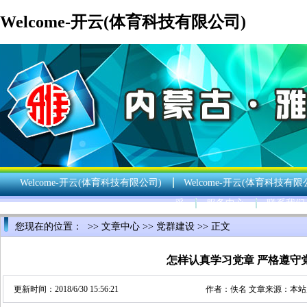
Welcome-开云(体育科技有限公司)
Welcome-开云(体育科技有限公司)
Welcome-开云(体育科技有限
采
服务中心
联系我们
您现在的位置： >>
文章中心
>>
党群建设
>> 正文
怎样认真学习党章 严格遵守
更新时间：2018/6/30 15:56:21
作者：佚名 文章来源：本站