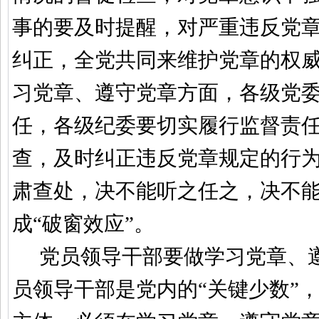
事的要及时提醒，对严重违反党
纠正，全党共同来维护党章的权威
习党章、遵守党章方面，各级党
任，各级纪委要切实履行监督责
查，及时纠正违反党章规定的行
肃查处，决不能听之任之，决不能
成“破窗效应”。
党员领导干部要做学习党章、
员领导干部是党内的“关键少数”