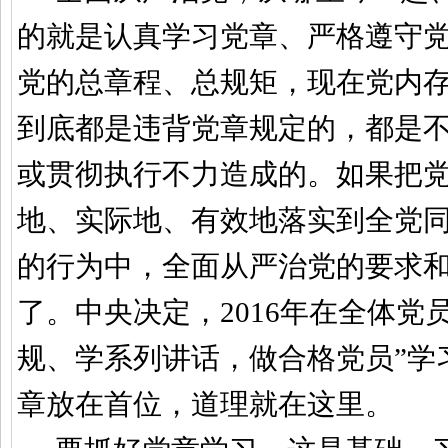
的就是认真学习党章、严格遵守
党的总章程、总规矩，现在党内
到底都是违背党章规定的，都是
或贯彻执行不力造成的。如果把
地、实际地、有效地落实到全党
的行为中，全面从严治党的要求
了。中央决定，
2016
年在全体党员
规、学系列讲话，做合格党员”学
章放在首位，道理就在这里。