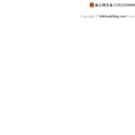
蒙公网安备152922020000
Copyright ©
bl4ebookblog.com
Power