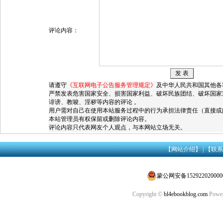
评论内容：
请遵守
《互联网电子公告服务管理规定》
及中华人民共和国其他各
严禁发表危害国家安全、损害国家利益、破坏民族团结、破坏国家
诽谤、教唆、淫秽等内容的评论 。
用户需对自己在使用本站服务过程中的行为承担法律责任（直接或
本站管理员有权保留或删除评论内容。
评论内容只代表网友个人观点，与本网站立场无关。
【网站介绍】
|
【联系
蒙公网安备152922020000
Copyright ©
bl4ebookblog.com
Power