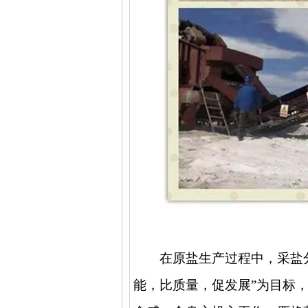
在原盐生产过程中，采盐
能，比质量，促发展”为目标