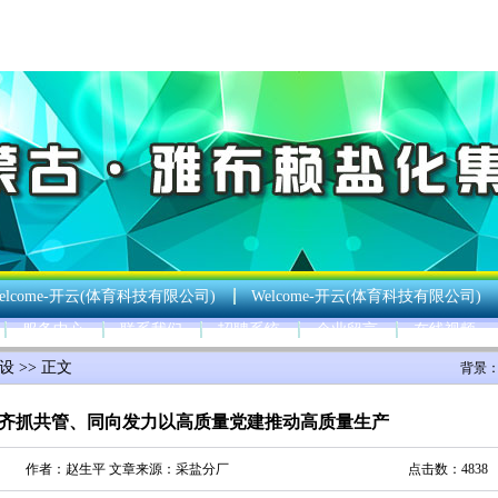
elcome-开云(体育科技有限公司)
Welcome-开云(体育科技有限公司)
服务中心
联系我们
招聘系统
企业留言
在线视频
设
>> 正文
背景
齐抓共管、同向发力以高质量党建推动高质量生产
作者：
赵生平
文章来源：
采盐分厂
点击数：4838