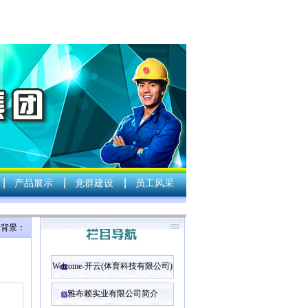
产品展示
党群建设
员工风采
背景：
Welcome-开云(体育科技有限公司)
雅布赖实业有限公司简介