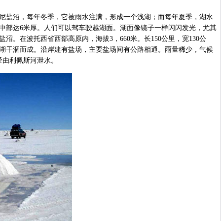
盐沼，每年冬季，它被雨水注满，形成一个浅湖；而每年夏季，湖水
中部达6米厚。人们可以驾车驶越湖面。湖面像镜子一样闪闪发光，尤其
沼。在波托西省西部高原内，海拔3，660米。长150公里，宽130公
明钦湖干涸而成。沿岸建有盐场，主要盐场间有公路相通。雨量稀少，气候
经由利佩斯河泄水。