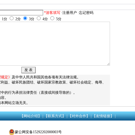
*游客填写
·注册用户
·忘记密码
1分
2分
3分
4分
5分
理规定》
及中华人民共和国其他各项有关法律法规。
家利益、破坏民族团结、破坏国家宗教政策、破坏社会稳定、侮辱、
。
程中的行为承担法律责任（直接或间接导致的）。
内容。
与本网站立场无关。
【网站介绍】
|
【联系方式】
| 【对外合作】 |
【友情链接】
|
蒙公网安备15292202000003号