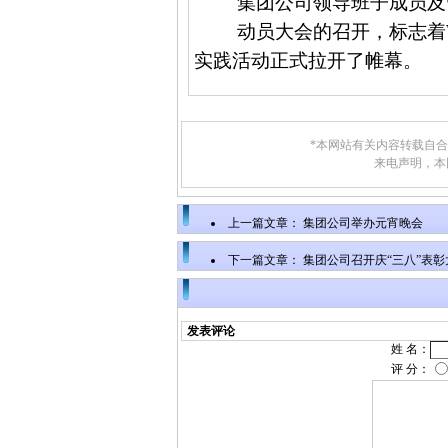
集团公司领导班子成员及
动员大会的召开，标志着We
实践活动正式拉开了帷幕。
*本网站有关内容转载自
来电声明，本
上一篇文章：
集团公司举办元宵晚会
下一篇文章：
集团公司召开庆“三八”表彰
发表评论
姓 名：
评 分：