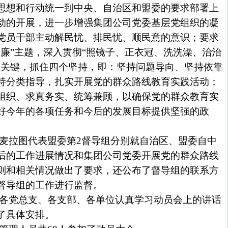
思想和行动统一到中央、自治区和盟委的要求部署上
动的开展，进一步增强集团公司党委基层党组织的凝
党员干部主动解民忧、排民忧、顺民意的意识；要求
清廉”主题，深入贯彻“照镜子、正衣冠、洗洗澡、治治
握关键，抓住四个坚持，即：坚持问题导向、坚持依靠
持分类指导，扎实开展党的群众路线教育实践活动；
组织、求真务实、统筹兼顾，以确保党的群众教育实
好今年的各项任务和今后的发展目标提供坚强的政
麦拉图代表盟委第
2
督导组分别就自治区、盟委自中
后的工作进展情况和集团公司党委开展党的群众路线
则和相关情况做出了要求，还公布了督导组的联系方
督导组的工作进行监督。
各党总支、各支部、各单位认真学习动员会上的讲话
了具体安排。