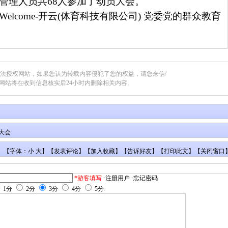
管理人员共
68
人参加了动员大会。
lcome-开云(体育科技有限公司) 党委党的群众教育
合法授权网站，如果您认为转载内容侵犯了您的权益，请您来信/
网站将在收到信息核实后24小时内删除相关内容。
大会
【字体：小 大】【
发表评论
】【
加入收藏
】【
告诉好友
】【
打印此文
】【
关闭窗口
*游客填写
·注册用户
·忘记密码
1分
2分
3分
4分
5分