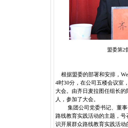
盟委第2
根据盟委的部署和安排，Welc
4
时
30
分，在公司五楼会议室
大会。由齐日麦拉图任组长的
人，参加了大会。
集团公司党委书记、董事
路线教育实践活动的主题，号
识开展群众路线教育实践活动