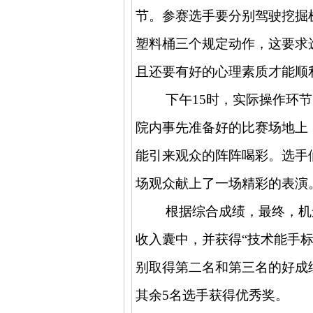
节。参赛选手要分别驾驶挖掘
塑料桶三个规定动作，这要求
且还要有好的心理素质才能顺
下午
15
时，实际操作环节
院内事先准备好的比赛场地上
能引来观众的阵阵喝彩。选手
场观众献上了一场精彩的表演
根据综合成绩，最终，机
收入囊中，并获得“技术能手
别取得第二名和第三名的好成
其余
5
名选手获得优秀奖。