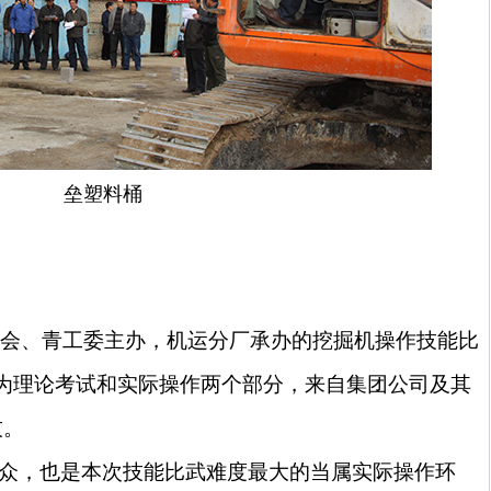
垒塑料桶
工会、青工委主办，机运分厂承办
的挖掘机操作技能比
为理论考试和实际操作两个部分，来自集团公司及其
技。
众，也是本次技能比武难度最大的当属实际操作环