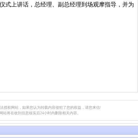
仪式上讲话，总经理、副总经理到场观摩指导，并为
合法授权网站，如果您认为转载内容侵犯了您的权益，请您来信/
网站将在收到信息核实后24小时内删除相关内容。