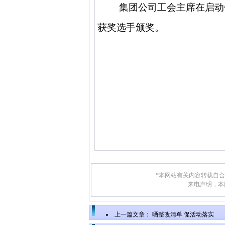
集团公司工会主席在启动
获奖选手颁奖。
*本网站有关内容转载自
来电声明，本
上一篇文章：
晒整改清单 促活动落实