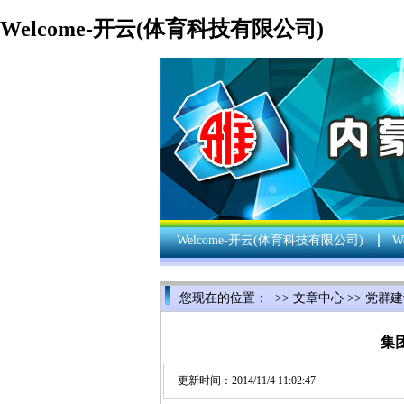
Welcome-开云(体育科技有限公司)
Welcome-开云(体育科技有限公司)
W
您现在的位置： >>
文章中心
>>
党群建
集
更新时间：2014/11/4 11:02:47