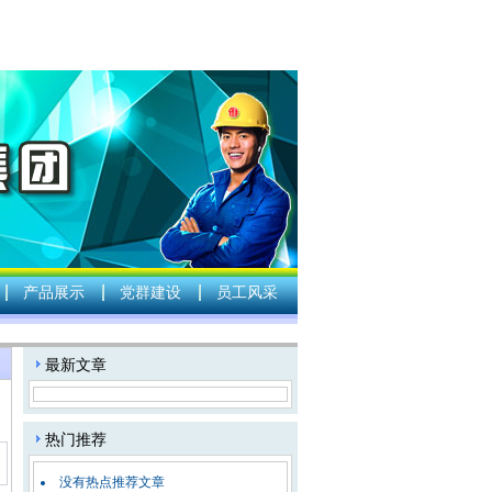
产品展示
党群建设
员工风采
：
最新文章
热门推荐
没有热点推荐文章