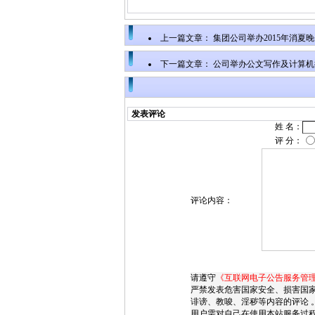
上一篇文章：
集团公司举办2015年消夏
下一篇文章：
公司举办公文写作及计算机
发表评论
姓 名：
评 分：
评论内容：
请遵守
《互联网电子公告服务管
严禁发表危害国家安全、损害国
诽谤、教唆、淫秽等内容的评论 
用户需对自己在使用本站服务过