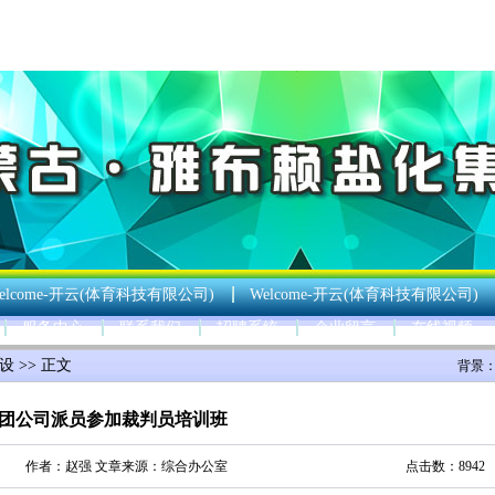
elcome-开云(体育科技有限公司)
Welcome-开云(体育科技有限公司)
服务中心
联系我们
招聘系统
企业留言
在线视频
设
>> 正文
背景
团公司派员参加裁判员培训班
作者：
赵强
文章来源：
综合办公室
点击数：8942