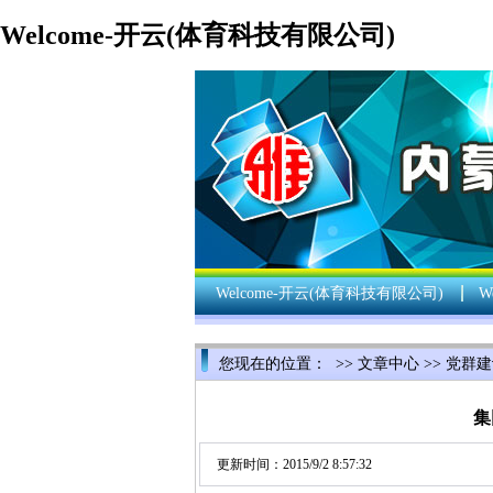
Welcome-开云(体育科技有限公司)
Welcome-开云(体育科技有限公司)
W
您现在的位置： >>
文章中心
>>
党群建
集
更新时间：2015/9/2 8:57:32