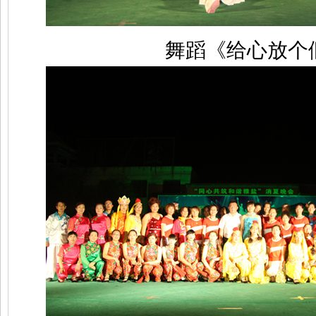
舞蹈《给心放个