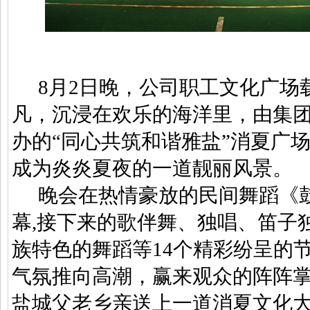
8
月
2
日
晚，公司职工文化广场
凡，沉浸在欢乐的海洋里，由集
办的“同心共筑和谐雅盐”消夏广
成为炎炎夏夜的一道靓丽风景。
晚会在热情豪放的民间舞蹈《
幕
,
接下来的歌伴舞、独唱、笛子
族特色的舞蹈等
14
个精彩纷呈的
气氛推向高潮，赢来观众的阵阵
盐城父老乡亲送上一道消夏文化