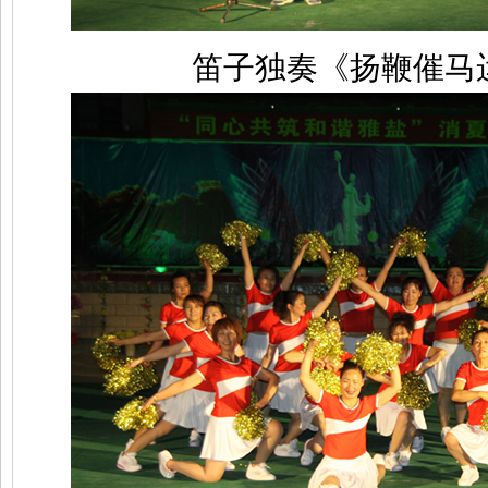
笛子独奏《扬鞭催马