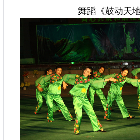
舞蹈《鼓动天