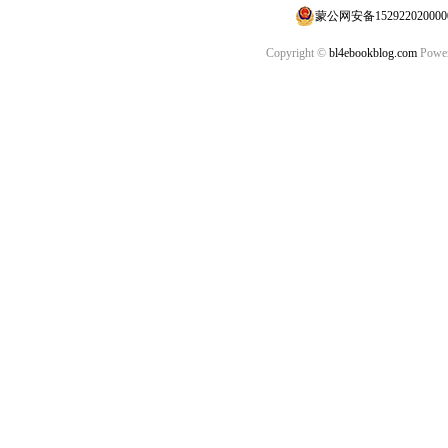
蒙公网安备152922020000
Copyright ©
bl4ebookblog.com
Power