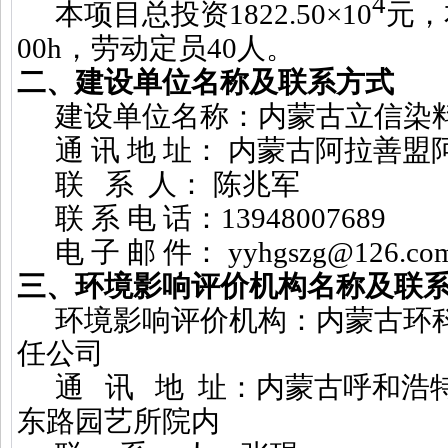
4
本项目总投资
1822.50
×
10
元，
00h
，劳动定员
40
人。
二、建设单位名称及联系方式
建设单位名称：
内蒙古立信染
通
讯
地
址：
内蒙古阿拉善盟
联
系
人：
陈兆军
联
系
电
话：
13948007689
电
子
邮
件：
yyhgszg@126.co
三、环境影响评价机构名称及联
环境影响评价机构：内蒙古环
任公司
通
讯
地
址：内蒙古呼和浩
东路园艺所院内