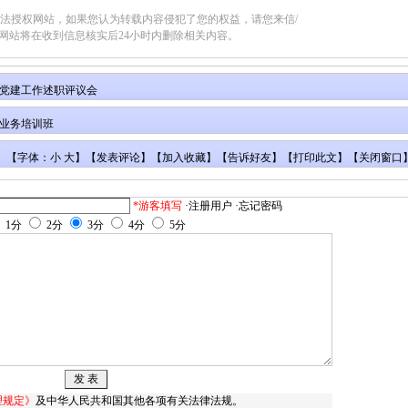
合法授权网站，如果您认为转载内容侵犯了您的权益，请您来信/
网站将在收到信息核实后24小时内删除相关内容。
党建工作述职评议会
业务培训班
【字体：小 大】【
发表评论
】【
加入收藏
】【
告诉好友
】【
打印此文
】【
关闭窗口
*游客填写
·注册用户
·忘记密码
1分
2分
3分
4分
5分
理规定》
及中华人民共和国其他各项有关法律法规。