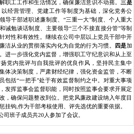
解职
工工作和生活情况，确保廉洁意识不动摇。
三是
。以经营管理、党建工作等制度为基础，深化党务公
领导干部述职述廉制度、“三重一大”制度、个人重大
和诫勉谈话制度、主要领导“三个不接直接分管”等制
针对性和有效性。继续
在公司中层以上党员干部中开
廉洁从业的贯彻落实内化为自觉的行为习惯。
四是
加
。进一步强化党内监督，增强职工守纪意识和从上至
发扬党内批评与自我批评的优良作风，坚持民主集中
集体决策制度，严肃财经纪律，强化资金监管，不断
员包括“一把手”处于有效监督制约之中。
对重大事项
，发挥监事会监督职能，同时按照监事会要求开展定
改，确保问题整改到位。
把党风廉政建设
纳入年度目
惩挂钩
,
作为
干部
考核使用、评先选优的重要依据
。
公司班子成员共
20
人参加了会议。