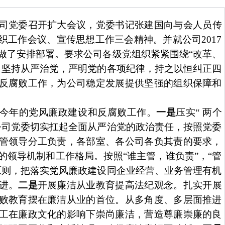
司党委召开扩大会议，党委书记张建国向与会人员传
织工作会议、宣传思想工作三会精神。并就公司
2017
做了安排部署。要求公司各级党组织紧紧围绕“改革、
，坚持从严治党，严明党的各项纪律，持之以恒纠正四
反腐败工作，为公司稳定发展提供坚强的组织保障和
今年的党风廉政建设和反腐败工作。
一是
压实“ 两个
公司党委切实扛起全面从严治党的政治责任，按照党委
管领导分工负责，各部室、各公司各负其责的要求，
的领导机制和工作格局。按照“谁主管，谁负责”，“管
原则，把落实党风廉政建设同企业经营、业务管理有机
进。
二是
开展廉洁从业教育提高法纪观念。扎实开展
败教育摆在廉洁从业的首位。从多角度、多层面推进
工在廉政文化的影响下崇尚廉洁，营造尊廉崇廉的良