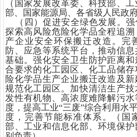
（国家发展改革委、科技部、工
部、国家能源局、各省级人民政
（四）促进安全绿色发展。强
探索高风险危险化学品全程追溯
产企业安全环保搬迁改造。完
防、应急等系统平台，推动信息
基础。强化安全卫生防护距离和
合要求的化工园区、化工品储存
险化学品生产企业搬迁改造及新
规范化工园区。加快清洁生产技
发性有机物、高浓度难降解污水
度，提高工业“三废”综合利用水
度，完善节能标准体系。（国
部、工业和信息化部、环境保护
别负责）