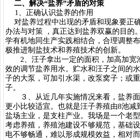
二、解决“盐养”矛盾的对策
1、正确认识盐养的作用
对盐养过程中出现的矛盾和现象要正
办法与对策 ，真正达到盐养双赢的目的
学有机地同生产实践相结合，合理调整
极推进制盐技术和养殖技术的创新。
2、汪子拿出一定的面积，加高加宽
效的调节盐养用水。贮水和汪子之间的
子的大泵，可加引水渠，改泵窝子；或
子。
３、从近几年实施情况来看，盐养面
更小比较适宜。也就是汪子养殖由8池减
盐场主业，是支柱产业。我场是一个老
考虑养殖，养殖池建设不够规范，基础
电不够畅通，难以形成规模效益，相对