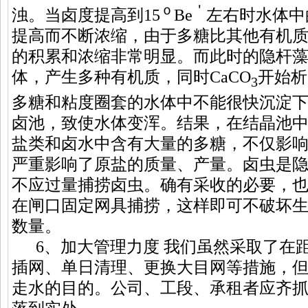
ｏ
＇
浊。当卤度提高到15
Be
左右时水体中
提高而不断浓缩，由于多糖比其他有机
的积累和浓缩非常明显。而此时的隐杆
体，产生多种有机质，同时CaCO
开始析
3
多糖和粘度圈套的水体中不能很快沉淀
卤池，致使水体变浑。结果，在结晶池
盐类和卤水中含有大量的多糖，不仅影
严重影响了原盐的质量、产量。卤虫是
不应过量捕捞卤虫。确有采收的必要，
在闸口固定网具捕捞，这样即可不破坏
数量。
6、加大管理力度 我们虽然采取了在
插网、单日清理、更换大目网等措施，
走水的目的。公司、工段、承租者应齐