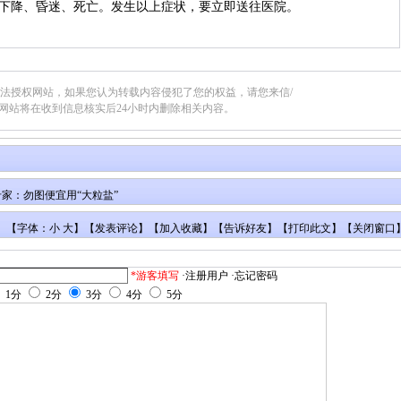
下降、昏迷、死亡。发生以上症状，要立即送往医院。
合法授权网站，如果您认为转载内容侵犯了您的权益，请您来信/
网站将在收到信息核实后24小时内删除相关内容。
家：勿图便宜用“大粒盐”
【字体：小 大】【
发表评论
】【
加入收藏
】【
告诉好友
】【
打印此文
】【
关闭窗口
*游客填写
·注册用户
·忘记密码
1分
2分
3分
4分
5分