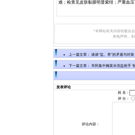
难；检查见皮肤黏膜明显紫绀；严重血压
*本网站有关内容转载自
来电声明，本
上一篇文章：
谈谈“盐、养”的矛盾与对策
下一篇文章：
市民集中腌菜水洗盐抢手 专
发表评论
姓 名：
评 分：
评论内容：