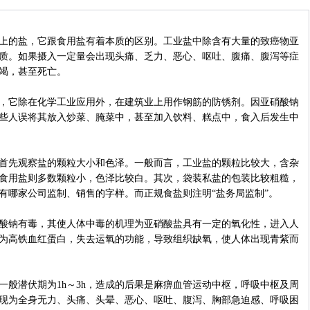
的盐，它跟食用盐有着本质的区别。工业盐中除含有大量的致癌物亚
质。如果摄入一定量会出现头痛、乏力、恶心、呕吐、腹痛、腹泻等症
竭，甚至死亡。
它除在化学工业应用外，在建筑业上用作钢筋的防锈剂。因亚硝酸钠
些人误将其放入炒菜、腌菜中，甚至加入饮料、糕点中，食入后发生中
先观察盐的颗粒大小和色泽。一般而言，工业盐的颗粒比较大，含杂
食用盐则多数颗粒小，色泽比较白。其次，袋装私盐的包装比较粗糙，
有哪家公司监制、销售的字样。而正规食盐则注明“盐务局监制”。
钠有毒，其使人体中毒的机理为亚硝酸盐具有一定的氧化性，进入人
为高铁血红蛋白，失去运氧的功能，导致组织缺氧，使人体出现青紫而
潜伏期为1h～3h，造成的后果是麻痹血管运动中枢，呼吸中枢及周
现为全身无力、头痛、头晕、恶心、呕吐、腹泻、胸部急迫感、呼吸困