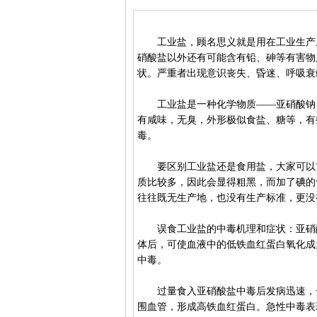
工业盐，顾名思义就是用在工业生产上
硝酸盐以外还有可能含有铅、砷等有害物
状。严重者出现意识丧失、昏迷、呼吸衰
工业盐是一种化学物质——亚硝酸钠，
有咸味，无臭，外形极似食盐、糖等，有
毒。
要区别工业盐还是食用盐，大家可以首
质比较多，因此会显得粗黑，而加了碘的
往往既无生产地，也没有生产标准，更没
误食工业盐的中毒机理和症状：亚硝酸
体后，可使血液中的低铁血红蛋白氧化成
中毒。
过量食入亚硝酸盐中毒后发病迅速，一般
围血管，形成高铁血红蛋白。急性中毒表